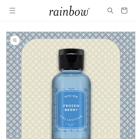
Salt la
conținut
Coș
Salt la
informațiile
despre
produs